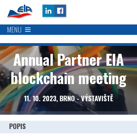
MENU
Popis
Annual Partner ElA
Program
blockchain meeting
Kdy a kde
11. 10. 2023, BRNO - VÝSTAVIŠTĚ
Kontakt
Partneři
POPIS