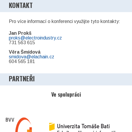
KONTAKT
Pro více informací o konferenci využijte tyto kontakty:
Jan Prokš
proks@electroindustry.cz
731 563 615
Věra Šmídová
smidova@elachain.cz
604 565 181
PARTNEŘI
Ve spolupráci