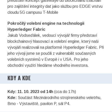
představí koncept gatewaye do blockchainu Elachain
pro zajištění integrity dat jako službu pro EDGE vrstvu
cloudu 5G campusu T-Mobile
Pokročilý volební engine na technologii
Hyperledger Fabric
Jakub Vodseďálek, vedoucí vývojář firmy představí
blockchainový hlasovací a volební engine, který naši
vývojáři realizovali na platformě Hyperledger Fabric. Při
jeho vývoji jsme se poučili z vulnerabilit současných
volebních systémů v Evropě i v USA. Pro jeho
obchodní využití hledáme vhodného investora.
KDY A KDE
Kdy: 11. 10. 2023 od 14h
(cca do 17h)
Kde:
Součást Mezinárodního strojírenského veletrhu,
Brno - Výstaviště, pavilon P, sál P4.