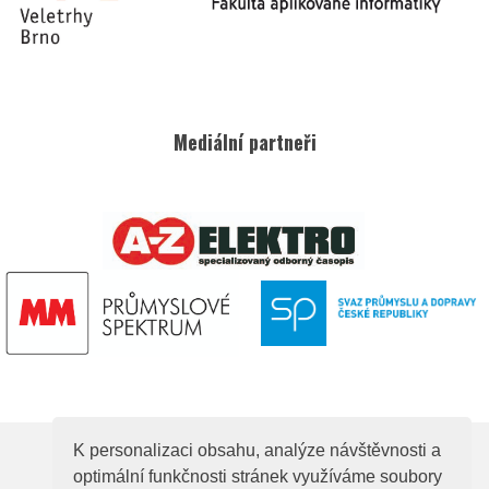
Mediální partneři
K personalizaci obsahu, analýze návštěvnosti a
optimální funkčnosti stránek využíváme soubory
© 2026
Elektrotechnická asociace České