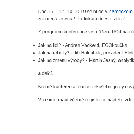
Dne 16. - 17. 10. 2019 se bude v
Zámeckém ho
znamená změna? Podnikání dnes a zítra".
Z programu konference se můžete těšit na té
Jak na lidi? - Andrea Vadkerti, EGOkoučka
Jak na roboty? - Jiří Holoubek, prezident El
Jak na změnu výroby? - Martin Jesný, analyti
a další.
Kromě konference budou i zkušební jízdy no
Více informací včetně registrace najdete zde