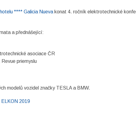
telu **** Galicia Nueva
konat 4. ročník elektrotechnické konf
mata a přednášející:
ektrotechnické asociace ČR
k Revue priemyslu
vých modelů vozidel značky TESLA a BMW.
:
ELKON 2019