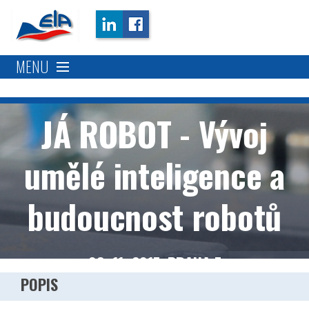
MENU
Popis
JÁ ROBOT - Vývoj
Určeno pro
umělé inteligence a
Kdy a kde
budoucnost robotů
Kontakt
08. 11. 2017, PRAHA 7
POPIS