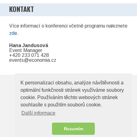
KONTAKT
Více informací o konferenci včetně programu naleznete
zde
.
Hana Jandusová
Event Manager
+420 233 071 428
events@economia.cz
K personalizaci obsahu, analýze návštěvnosti a
© 2026
Elektrotechnická asociace České
optimální funkčnosti stránek využíváme soubory
cookie. Používáním těchto webových stránek
republiky
souhlasíte s použitím souborů cookie.
Zelený pruh 95/97, 140 00, Praha 4, e-mail:
Další informace
ela@electroindustry.cz
Web design a redakční systém -
ABRA Publisher
Rozumím