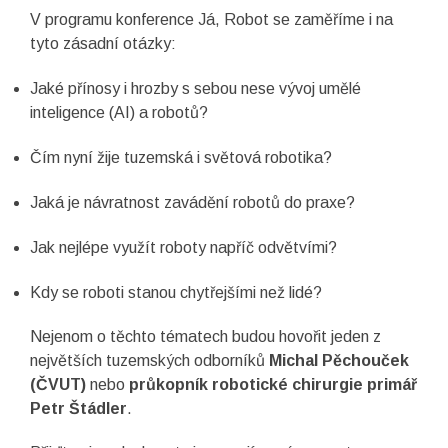
V programu konference Já, Robot se zaměříme i na
tyto zásadní otázky:
Jaké přínosy i hrozby s sebou nese vývoj umělé
inteligence (AI) a robotů?
Čím nyní žije tuzemská i světová robotika?
Jaká je návratnost zavádění robotů do praxe?
Jak nejlépe využít roboty napříč odvětvími?
Kdy se roboti stanou chytřejšími než lidé?
Nejenom o těchto tématech budou hovořit jeden z
největších tuzemských odborníků
Michal Pěchouček
(ČVUT)
nebo
průkopník robotické chirurgie primář
Petr Štádler
.