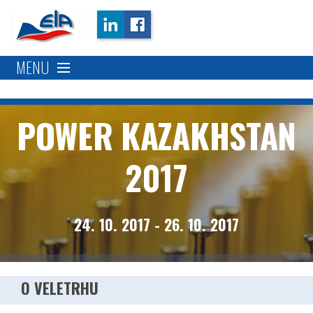
MENU
O veletrhu
POWER KAZAKHSTAN
Možnosti prezentace
2017
Kontakt
24. 10. 2017 - 26. 10. 2017
Ke stažení
O VELETRHU