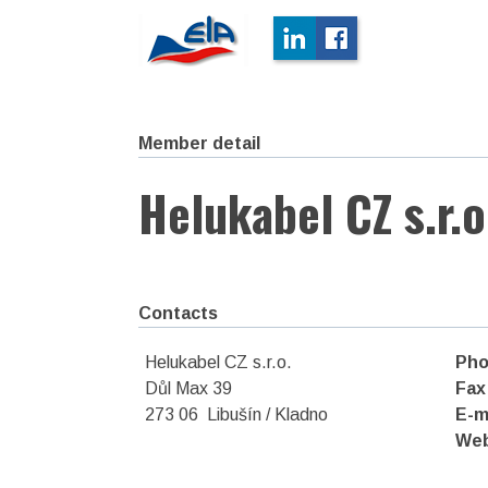
Member detail
Helukabel CZ s.r.o
Contacts
Helukabel CZ s.r.o.
Pho
Důl Max 39
Fax
273 06 Libušín / Kladno
E-m
We