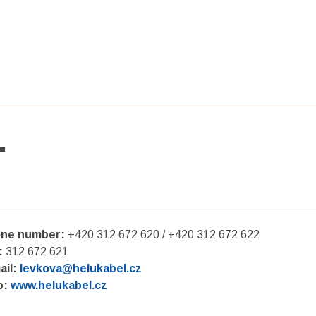
.
ne number:
+420 312 672 620 / +420 312 672 622
:
312 672 621
ail:
levkova@helukabel.cz
b:
www.helukabel.cz