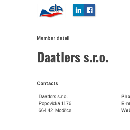
Member detail
Daatlers s.r.o.
Contacts
Daatlers s.r.o.
Pho
Popovická 1176
E-m
664 42 Modřice
We