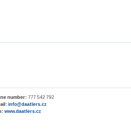
ne number:
777 542 792
ail:
info@daatlers.cz
b:
www.daatlers.cz