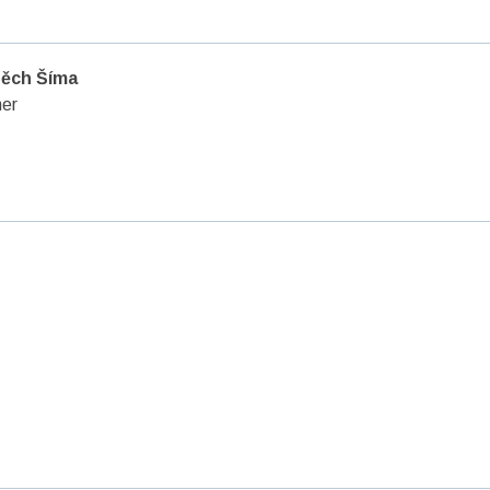
těch Šíma
er