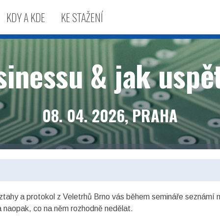
KDY A KDE
KE STAŽENÍ
sinessu & jak uspě
08. 04. 2026, PRAHA
vztahy a protokol z Veletrhů Brno vás během semináře seznámí n
 a naopak, co na něm rozhodně nedělat.