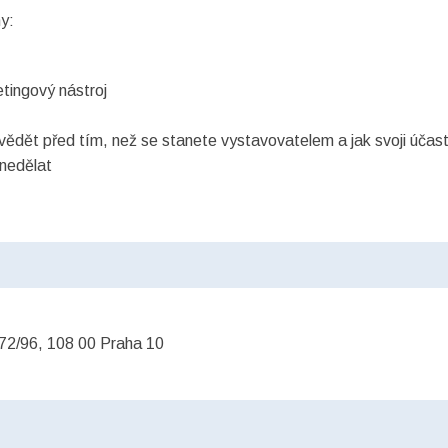
hy:
etingový nástroj
 vědět před tím, než se stanete vystavovatelem a jak svoji účast
 nedělat
72/96, 108 00 Praha 10