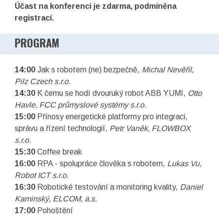
Účast na konferenci je zdarma, podmíněna
registrací.
PROGRAM
14:00
Jak s robotem (ne) bezpečně,
Michal Nevěřil,
Pilz Czech s.r.o.
14:30
K čemu se hodí dvouruký robot ABB YUMI,
Otto
Havle, FCC průmyslové systémy s.r.o.
15:00
Přínosy energetické platformy pro integraci,
správu a řízení technologií,
Petr Vaněk, FLOWBOX
s.r.o.
15:30
Coffee break
16:00
RPA - spolupráce člověka s robotem,
Lukas Vu,
Robot ICT s.r.o.
16:30
Robotické testování a monitoring kvality,
Daniel
Kaminský, ELCOM, a.s.
17:00
Pohoštění