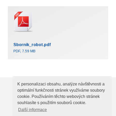
Sbornik_robot.pdf
PDF, 7.59 MB
K personalizaci obsahu, analýze návštěvnosti a
© 2026
Elektrotechnická asociace České
optimální funkčnosti stránek využíváme soubory
cookie. Používáním těchto webových stránek
republiky
souhlasíte s použitím souborů cookie.
Zelený pruh 95/97, 140 00, Praha 4, e-mail:
Další informace
ela@electroindustry.cz