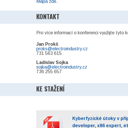
Mapa zde.
KONTAKT
Pro více informací o konferenci využijte tyto 
Jan Prokš
proks@electroindustry.cz
731 563 615
Ladislav Sojka
sojka@electroindustry.cz
736 255 657
KE STAŽENÍ
Kyberfyzické útoky v pří
developer, x86 expert, et