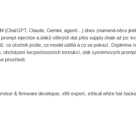
LM (ChatGPT, Claude, Gemini, agenti…) dnes znamená něco jiné
ompt injection a úniků citlivých dat přes supply chain až po ‘e
dů: co útočník pošle, co model udělá a co se pokazí. Doplníme t
ů, obcházení bezpečnostních instrukcí, únik systémových prompt
se prostředí.
visor & firmware developer, x86 expert, ethical white hat hack