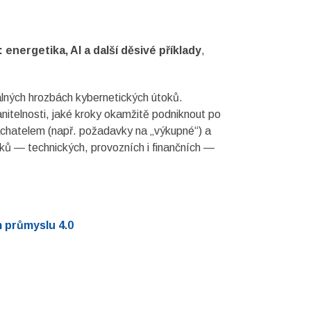
nergetika, AI a další děsivé příklady
,
álných hrozbách kybernetických útoků.
nitelnosti, jaké kroky okamžitě podniknout po
achatelem (např. požadavky na „výkupné“) a
ků — technických, provozních i finančních —
 průmyslu 4.0