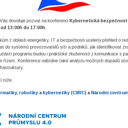
 Vás dovoluje pozvat na konferenci
Kybernetická bezpečnost: e
5 od 13:00h do 17:00h
.
kům z oblasti energetiky, IT a bezpečnosti ucelený přehled o re
 do systémů provozovatelů sítí a podniků, jak identifikovat zra
učástí programu budou i praktické zkušenosti z komunikace s p
ním řízení. Konference nabídne také analýzu možných dopadů úto
frastruktury.
í níže.
ormatiky, robotiky a kybernetiky (CIIRC)
a
Národní centrum