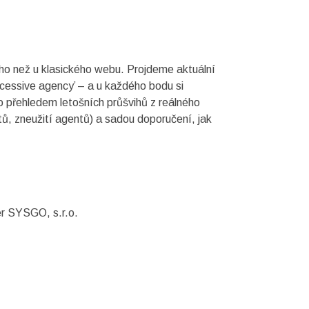
ho než u klasického webu. Projdeme aktuální
xcessive agency’ – a u každého bodu si
o přehledem letošních průšvihů z reálného
ů, zneužití agentů) a sadou doporučení, jak
er SYSGO, s.r.o.