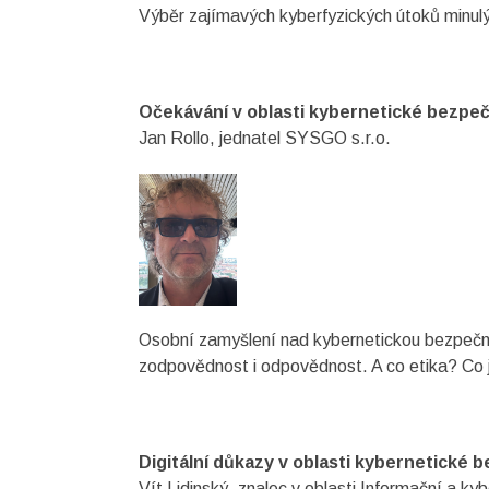
Výběr zajímavých kyberfyzických útoků minulý
Očekávání v oblasti kybernetické bezpeč
Jan Rollo, jednatel SYSGO s.r.o.
Osobní zamyšlení nad kybernetickou bezpečnos
zodpovědnost i odpovědnost. A co etika? Co js
Digitální důkazy v oblasti kybernetické 
Vít Lidinský, znalec v oblasti Informační a ky