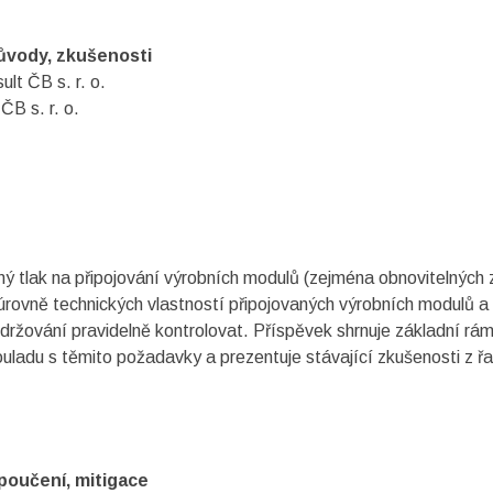
ůvody, zkušenosti
lt ČB s. r. o.
B s. r. o.
tlak na připojování výrobních modulů (zejména obnovitelných zdr
 úrovně technických vlastností připojovaných výrobních modulů a
održování pravidelně kontrolovat. Příspěvek shrnuje základní r
souladu s těmito požadavky a prezentuje stávající zkušenosti z 
 poučení, mitigace