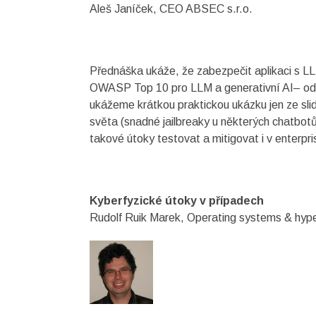
Aleš Janíček, CEO ABSEC s.r.o.
Přednáška ukáže, že zabezpečit aplikaci s L
OWASP Top 10 pro LLM a generativní AI– od pr
ukážeme krátkou praktickou ukázku jen ze sli
světa (snadné jailbreaky u některých chatbot
takové útoky testovat a mitigovat i v enterpri
Kyberfyzické útoky v případech
Rudolf Ruik Marek, Operating systems & hyper