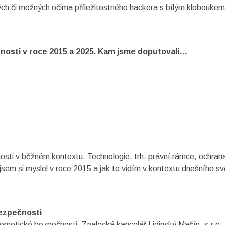
ch či možných očima příležitostného hackera s bílým kloboukem.
nosti v roce 2015 a 2025. Kam jsme doputovali…
ti v běžném kontextu. Technologie, trh, právní rámce, ochrana 
em si myslel v roce 2015 a jak to vidím v kontextu dnešního sv
bezpečnosti
bernetické bezpečnosti, Znalecká kancelář Lidinský Mašín, s.r.o.