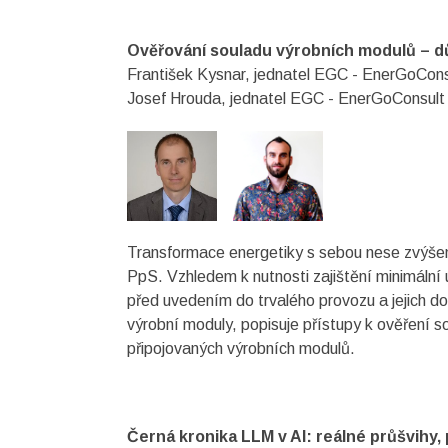
Ověřování souladu výrobních modulů – d
František Kysnar, jednatel EGC - EnerGoConsu
Josef Hrouda, jednatel EGC - EnerGoConsult Č
Transformace energetiky s sebou nese zvýšený 
PpS. Vzhledem k nutnosti zajištění minimální
před uvedením do trvalého provozu a jejich d
výrobní moduly, popisuje přístupy k ověření 
připojovaných výrobních modulů.
Černá kronika LLM v AI: reálné průšvihy,