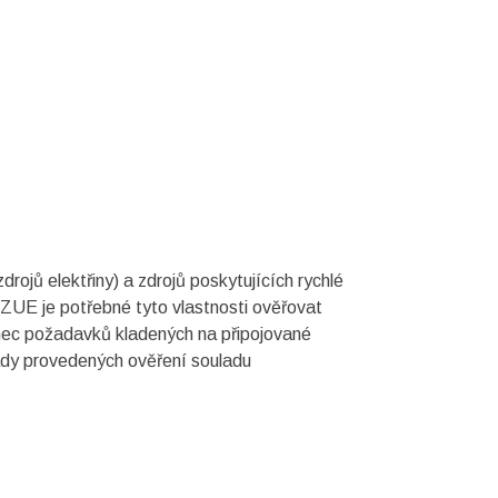
ojů elektřiny) a zdrojů poskytujících rychlé
 ZUE je potřebné tyto vlastnosti ověřovat
ámec požadavků kladených na připojované
řady provedených ověření souladu