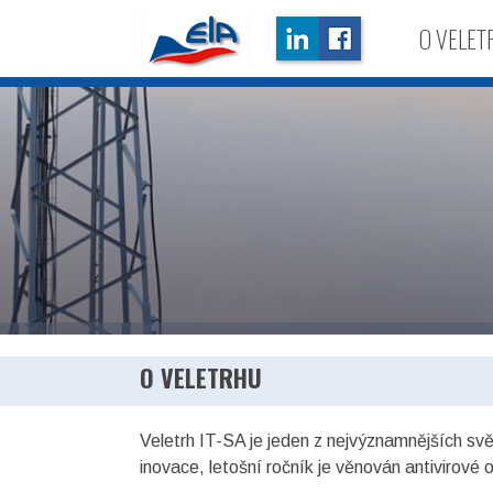
O VELE
O VELETRHU
Veletrh IT-SA je jeden z nejvýznamnějších svě
inovace, letošní ročník je věnován antivirové 