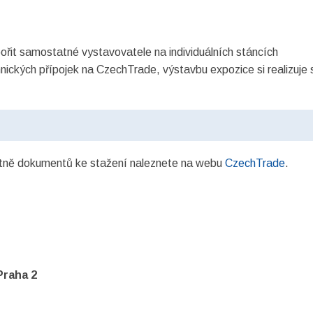
řit samostatné vystavovatele na individuálních stáncích
echnických přípojek na CzechTrade, výstavbu expozice si realizuj
tně dokumentů ke stažení naleznete na webu
CzechTrade
.
Praha 2