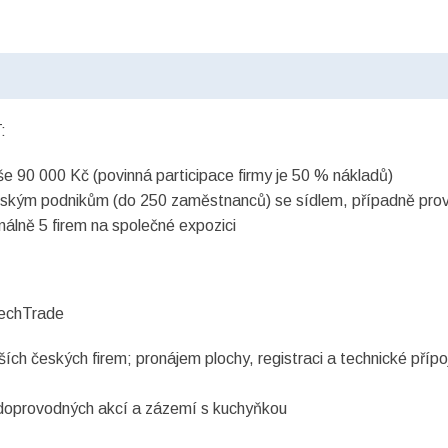
:
e 90 000 Kč (povinná participace firmy je 50 % nákladů)
eským podnikům (do 250 zaměstnanců) se sídlem, případně pr
málně 5 firem na společné expozici
zechTrade
ch českých firem; pronájem plochy, registraci a technické příp
 doprovodných akcí a zázemí s kuchyňkou