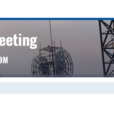
eeting
OOM