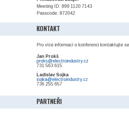
Meeting ID: 899 1120 7143
Passcode: 872042
KONTAKT
Pro více informací o konferenci kontaktujte s
Jan Prokš
proks@electroindustry.cz
731 563 615
Ladislav Sojka
s
ojka@electroindustry.cz
736 255 657
PARTNEŘI