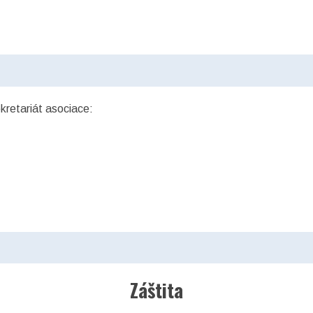
ekretariát asociace:
Záštita