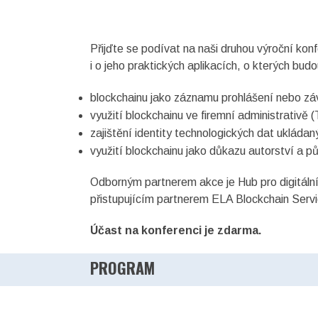
Přijďte se podívat na naši druhou výroční kon
i o jeho praktických aplikacích, o kterých bud
blockchainu jako záznamu prohlášení nebo záv
využití blockchainu ve firemní administrativě
zajištění identity technologických dat uklád
využití blockchainu jako důkazu autorství a p
Odborným partnerem akce je Hub pro digitální
přistupujícím partnerem ELA Blockchain Servi
Účast na konferenci je zdarma.
PROGRAM