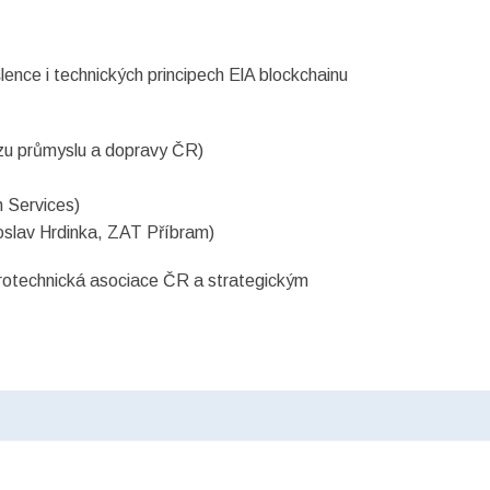
lence i technických principech ElA blockchainu
azu průmyslu a dopravy ČR)
n Services)
roslav Hrdinka, ZAT Příbram)
ktrotechnická asociace ČR a strategickým