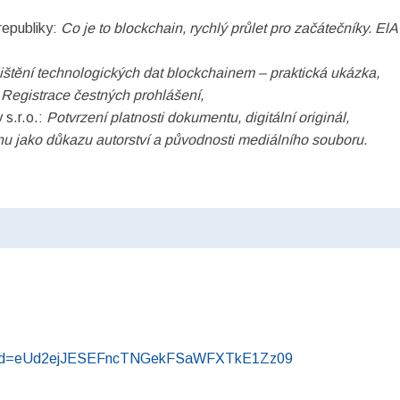
republiky:
Co je to blockchain, rychlý průlet pro začátečníky. ElA
ištění technologických dat blockchainem – praktická ukázka,
:
Registrace čestných prohlášení,
 s.r.o.:
Potvrzení platnosti dokumentu, digitální originál,
nu jako důkazu autorství a původnosti mediálního souboru.
3?pwd=eUd2ejJESEFncTNGekFSaWFXTkE1Zz09