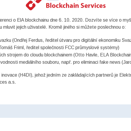
ferenci o ElA blockchainu dne 6. 10. 2020. Dozvíte se více o myš
ou mluvit jejich uživatelé. Kromě jiného si můžete poslechnou o:
azku (Ondřej Ferdus, ředitel útvaru pro digitální ekonomiku Sv
 (Tomáš Friml, ředitel společnosti FCC průmyslové systémy)
aných strojem do cloudu blockchainem (Otto Havle, ELA Blockchai
ůvodnosti mediálního souboru, např. pro eliminaci fake news (Ja
 inovace (H4DI), jehož jedním ze zakládajících partnerů je Ele
ces a.s.