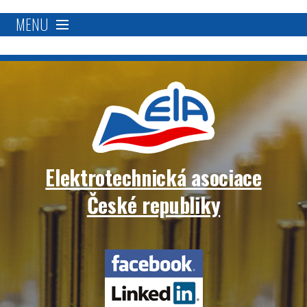
MENU
O nás
Proč se stát členem?
Členská základna
Elektrotechnická asociace
Přímá podpora
České republiky
Aktivity
Elektrotechnická
Blockchain