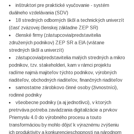
inštruktori pre praktické vyučovanie - systém
duálneho vzdelávania (SDV)
18 stredných odborných škôl a technických univerzít
(časť zväzovej členskej základne ZEP SR)
členské firmy (zástupcovia/predstavitelia
združených podnikov) ZEP SR a ElA (vrátane
stredných škôl a univerzít)
zástupcovia/predstavitelia malých stredných a mikro
podnikov, tzv. stakeholderi, kam v rámci projektu
radíme najmä majiteľov týchto podnikov, výrobných
riaditeľov, obchodných riaditeľov, finančných riaditeľov
samostatne zárobkovo činné osoby (živnostníci),
rodinné podniky
všeobecne podniky (a aj jednotlivci), v ktorých
pretrváva potreba zavádzania digitalizácie a prvkov
Priemyslu 4.0 do výrobného procesu a touto
transformáciou by mohlo dôjsť k výraznému zvýšeniu
ich produktivity a konkurencieschopnosti na národnom