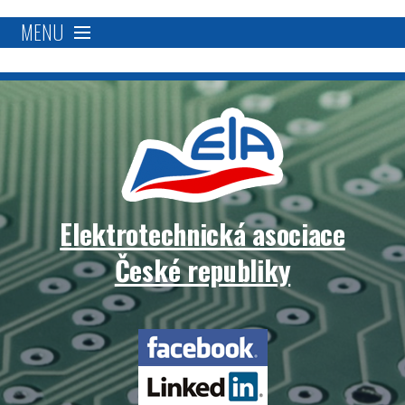
MENU
O nás
Proč se stát členem?
Členská základna
Elektrotechnická asociace
Přímá podpora
České republiky
Aktivity
Elektrotechnická
Blockchain