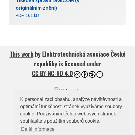
Tisková zpráva DIGICOM (v
originálním znění)
PDF, 161 kB
This work
by
Elektrotechnická asociace České
republiky
is licensed under
CC BY-NC-ND 4.0
K personalizaci obsahu, analýze návštěvnosti a
optimální funkčnosti stránek využíváme soubory
© 2026
Elektrotechnická asociace České
cookie. Používáním těchto webových stránek
republiky
souhlasíte s použitím souborů cookie.
Zelený pruh 95/97, 140 00, Praha 4, e-mail:
Další informace