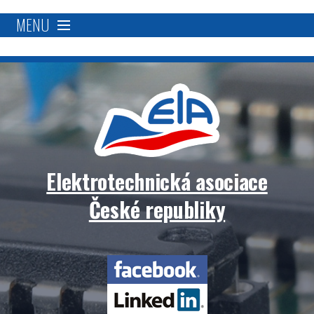
MENU
O nás
Proč se stát členem?
Členská základna
Elektrotechnická asociace
Přímá podpora
České republiky
Aktivity
Elektrotechnická
Blockchain