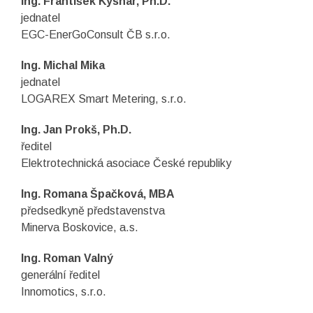
Ing. František Kysnar, Ph.D.
jednatel
EGC-EnerGoConsult ČB s.r.o.
Ing. Michal Mika
jednatel
LOGAREX Smart Metering, s.r.o.
Ing. Jan Prokš, Ph.D.
ředitel
Elektrotechnická asociace České republiky
Ing. Romana Špačková, MBA
předsedkyně představenstva
Minerva Boskovice, a.s.
Ing. Roman Valný
generální ředitel
Innomotics, s.r.o.