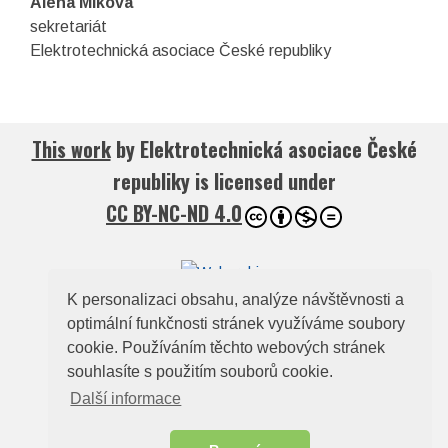
Alena Miková
sekretariát
Elektrotechnická asociace České republiky
This work
by
Elektrotechnická asociace České
republiky
is licensed under
CC BY-NC-ND 4.0
K personalizaci obsahu, analýze návštěvnosti a
© 2026
Elektrotechnická asociace České
optimální funkčnosti stránek využíváme soubory
cookie. Používáním těchto webových stránek
republiky
souhlasíte s použitím souborů cookie.
Zelený pruh 95/97, 140 00, Praha 4, e-mail:
Další informace
ela@electroindustry.cz
Web design a redakční systém -
ABRA Publisher