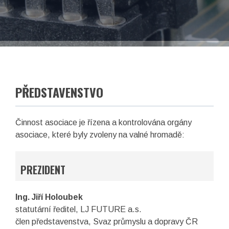
EN
Facebook
LinkedIn
PŘEDSTAVENSTVO
Činnost asociace je řízena a kontrolována orgány
asociace, které byly zvoleny na valné hromadě:
PREZIDENT
Ing. Jiří Holoubek
statutární ředitel, LJ FUTURE a.s.
asociace České republiky
člen představenstva, Svaz průmyslu a dopravy ČR