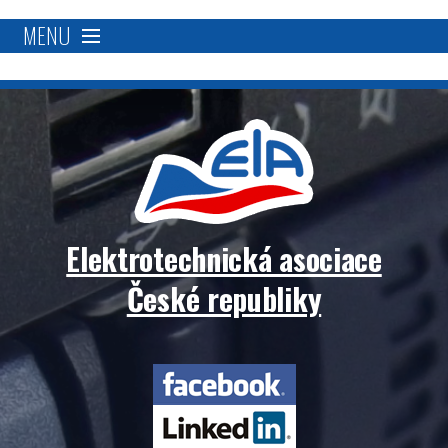
MENU
O nás
Proč se stát členem?
Členská základna
Elektrotechnická asociace
Přímá podpora
České republiky
Aktivity
Elektrotechnická
Blockchain