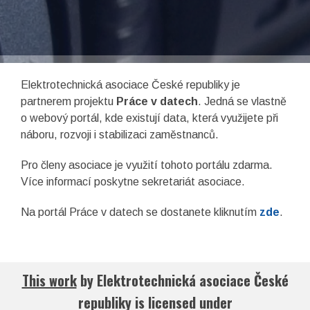
EN
Facebook
LinkedIn
Elektrotechnická asociace České republiky je
partnerem projektu
Práce v datech
. Jedná se vlastně
o webový portál, kde existují data, která využijete při
náboru, rozvoji i stabilizaci zaměstnanců.
Pro členy asociace je využití tohoto portálu zdarma.
Více informací poskytne sekretariát asociace.
Na portál Práce v datech se dostanete kliknutím
zde
.
This work
by
Elektrotechnická asociace České
asociace České republiky
republiky
is licensed under