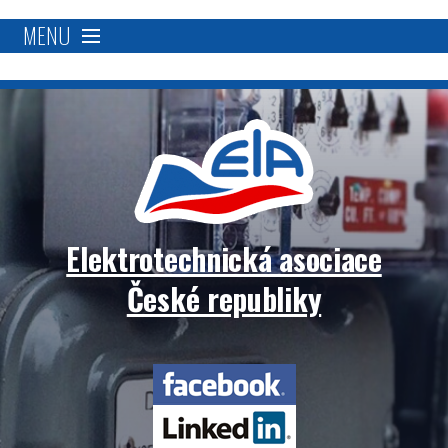
MENU
O nás
Proč se stát členem?
Členská základna
Elektrotechnická asociace
Přímá podpora
České republiky
Aktivity
Elektrotechnická
Blockchain