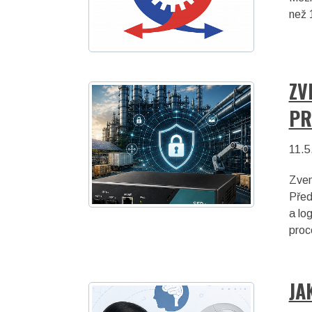
než 
ZV
PR
11.5
Zvem
Před
a log
proc
JA