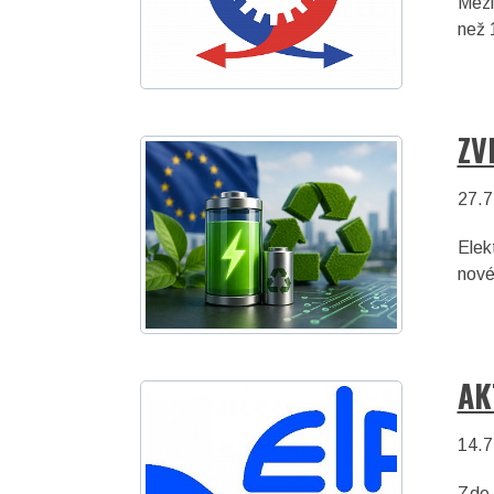
Mezi
než 
ZV
27.7
Elek
nové
AK
14.7
asociace České republiky
Zde 