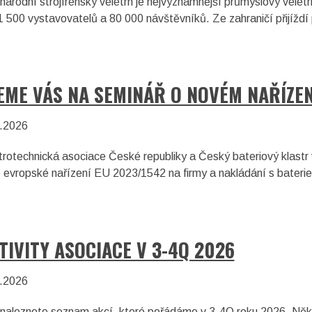
národní strojírenský veletrh je nejvýznamnější průmyslový veletr
1 500 vystavovatelů a 80 000 návštěvníků. Ze zahraničí přijíž
EME VÁS NA SEMINÁŘ O NOVÉM NAŘÍZEN
.2026
trotechnická asociace České republiky a Český bateriový klast
 evropské nařízení EU 2023/1542 na firmy a nakládání s baterie
TIVITY ASOCIACE V 3-4Q 2026
.2026
naleznete seznam akcí, které pořádáme v 3-4Q roku 2026. Někte