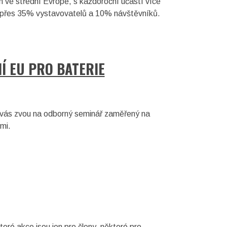
h ve střední Evropě, s každoroční účastí více
dí přes 35% vystavovatelů a 10% návštěvníků.
Í EU PRO BATERIE
r vás zvou na odborný seminář zaměřený na
mi.
ré akce jsou jen pro členy, některé pro