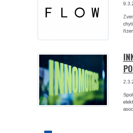
9.3.
Zvem
chyt
říze
IN
PO
2.3.
Spol
elek
asoc