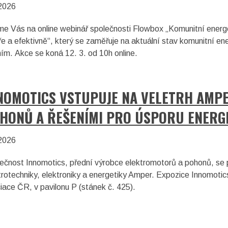
2026
e Vás na online webinář společnosti Flowbox „Komunitní energeti
ře a efektivně“, který se zaměřuje na aktuální stav komunitní en
ním. Akce se koná 12. 3. od 10h online.
NOMOTICS VSTUPUJE NA VELETRH AMPE
HONŮ A ŘEŠENÍMI PRO ÚSPORU ENERG
2026
ečnost Innomotics, přední výrobce elektromotorů a pohonů, se 
trotechniky, elektroniky a energetiky Amper. Expozice Innomoti
iace ČR, v pavilonu P (stánek č. 425).