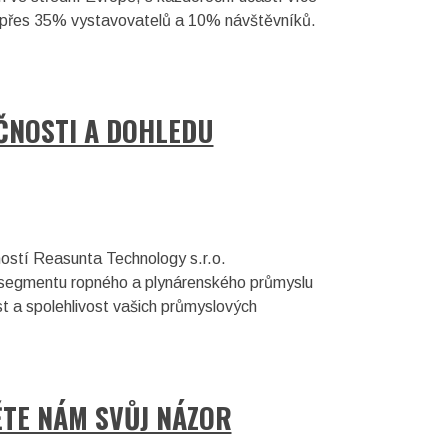
dí přes 35% vystavovatelů a 10% návštěvníků.
EČNOSTI A DOHLEDU
ostí Reasunta Technology s.r.o.
am segmentu ropného a plynárenského průmyslu
lnost a spolehlivost vašich průmyslových
ĚTE NÁM SVŮJ NÁZOR