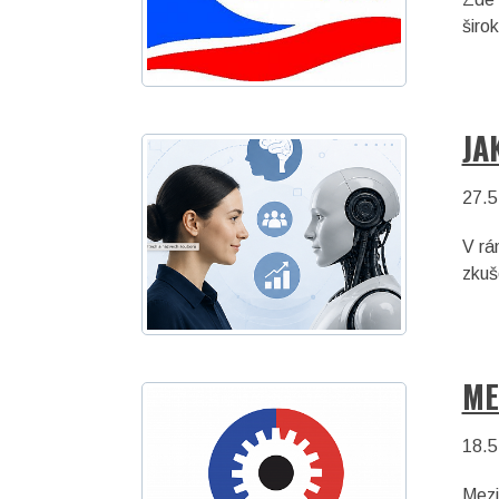
širo
JA
27.5
V rá
zkuš
ME
18.5
Mezi