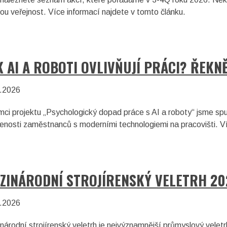
kou veřejnost. Více informací najdete v tomto článku.
K AI A ROBOTI OVLIVŇUJÍ PRÁCI? ŘEKN
.2026
mci projektu „Psychologický dopad práce s AI a roboty“ jsme spu
enosti zaměstnanců s moderními technologiemi na pracovišti. Ví
ZINÁRODNÍ STROJÍRENSKÝ VELETRH 20
.2026
národní strojírenský veletrh je nejvýznamnější průmyslový veletr