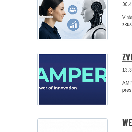
30.4
V rá
zkuš
ZV
13.3
AMPE
pres
WE