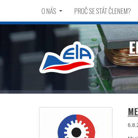
O NÁS
PROČ SE STÁT ČLENEM?
E
ME
Elektrotechnická
6.8.