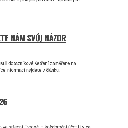
ĚTE NÁM SVŮJ NÁZOR
stili dotazníkové šetření zaměřené na
ce informací najdete v článku.
26
h ve střední Evropě, s každoroční účastí více