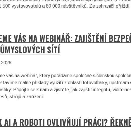
1 500 vystavovatelů a 80 000 návštěvníků. Ze zahraničí přijíž
EME VÁS NA WEBINÁŘ: ZAJIŠTĚNÍ BEZP
ŮMYSLOVÝCH SÍTÍ
.2026
e vás na webinář, který pořádáme společně s členskou společn
stavíme reálné příklady využití z oblasti fotovoltaiky, upstre
istiky. Připojte se k nám a zjistěte, jak zajistit integritu, vidite
esů, strojů a zařízení.
K AI A ROBOTI OVLIVŇUJÍ PRÁCI? ŘEKN