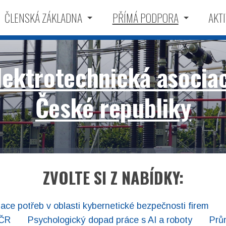
ČLENSKÁ ZÁKLADNA
PŘÍMÁ PODPORA
AKTI
lektrotechnická asocia
České republiky
ZVOLTE SI Z NABÍDKY:
dace potřeb v oblasti kybernetické bezpečnosti firem
 ČR
Psychologický dopad práce s AI a roboty
Prů