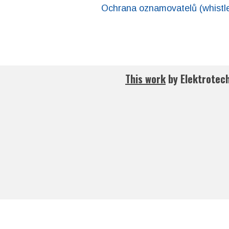
Ochrana oznamovatelů (whistl
This work
by
Elektrotec
asociace České republiky