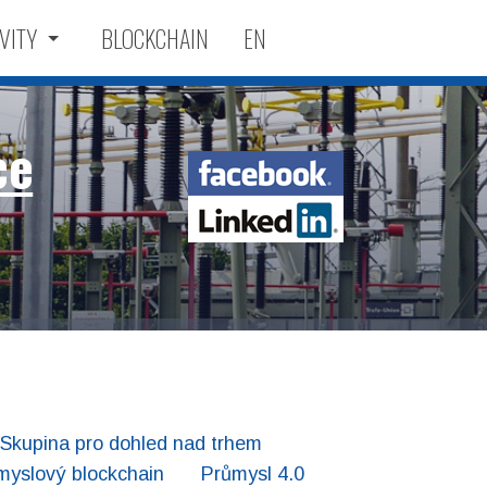
VITY
BLOCKCHAIN
EN
ce
Facebook
LinkedIn
Skupina pro dohled nad trhem
myslový blockchain
Průmysl 4.0