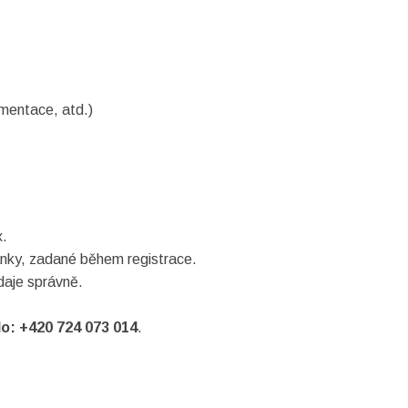
umentace, atd.)
x.
ránky, zadané během registrace.
daje správně.
lo: +420 724 073 014
.