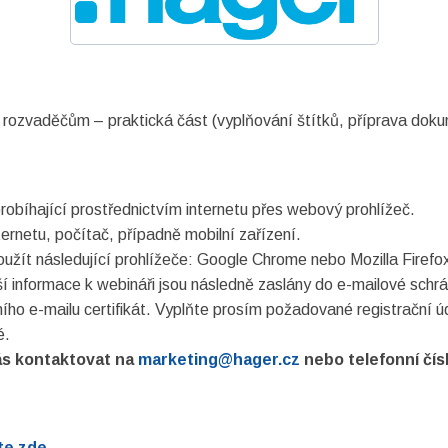
k rozvaděčům – praktická část (vyplňování štítků, příprava dok
robíhající prostřednictvím internetu přes webový prohlížeč.
ternetu, počítač, případně mobilní zařízení.
užít následující prohlížeče: Google Chrome nebo Mozilla Firefo
žší informace k webináři jsou následně zaslány do e-mailové sch
ího e-mailu certifikát. Vyplňte prosím požadované registrační ú
é.
ás kontaktovat na
marketing@hager.cz
nebo telefonní čís
te zde
.