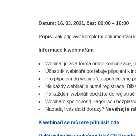
Datum: 16. 03. 2021, čas: 09:00 – 10:00
Popis:
Jak připravit kompletní dokumentaci 
Informace k webinářům
Webinář je živá forma online komunikace, p
Účastník webináře potřebuje připojení k in
Pro připojení do webináře doporučujeme po
Na každý webinář je nutná registrace. Bli
Po každém webináři obdržíte do registračn
Webináře společnosti Hager jsou bezplatn
Napadají vás další dotazy?
Neváhejte n
K webináři se můžete přihlásit zde
.
asociace České republiky
Další webináře společnosti HAGER najde