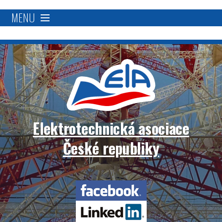
MENU
O nás
Proč se stát členem?
Členská základna
Elektrotechnická asociace
Přímá podpora
České republiky
Aktivity
Elektrotechnická
Blockchain