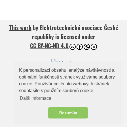
This work
by
Elektrotechnická asociace České
republiky
is licensed under
CC BY-NC-ND 4.0
K personalizaci obsahu, analýze návštěvnosti a
optimální funkčnosti stránek využíváme soubory
© 2026
Elektrotechnická asociace České
cookie. Používáním těchto webových stránek
republiky
souhlasíte s použitím souborů cookie.
Zelený pruh 95/97, 140 00, Praha 4, e-mail:
Další informace
ela@electroindustry.cz
Web design a redakční systém -
ABRA Publisher
Rozumím