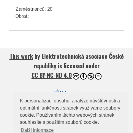
Zaměstnanců: 20
Obrat:
This work
by
Elektrotechnická asociace České
republiky
is licensed under
CC BY-NC-ND 4.0
K personalizaci obsahu, analýze návštěvnosti a
optimální funkčnosti stránek využíváme soubory
© 2026
Elektrotechnická asociace České
cookie. Používáním těchto webových stránek
republiky
souhlasíte s použitím souborů cookie.
Zelený pruh 95/97, 140 00, Praha 4, e-mail:
Další informace