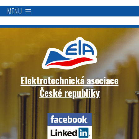
MENU
O nás
Proč se stát členem?
Členská základna
Elektrotechnická asociace
Přímá podpora
České republiky
Aktivity
Elektrotechnická
Blockchain