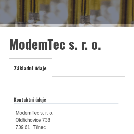
EN
Facebook
LinkedIn
ModemTec s. r. o.
Základní údaje
Kontaktní údaje
ModemTec s. r. o.
Oldřichovice 738
asociace České republiky
739 61 Třinec