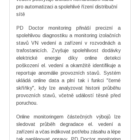
pro automatizaci a spolehlivé řízení distribuční
sítě
PD Doctor monitoring přináší precizní a
spolehlivou diagnostiku a monitoring izolačních
stavů VN vedení a zařízení v rozvodnách a
trafostanicích. Zvyšuje spolehlivost dodávky
elektrické energie díky online detekci
poškození el. vedení a okamžitě identifikuje a
reportuje anomálie provozních stavů. Systém
ukládá online data a plní tak i funkci "černé
skříňky", kdy lze analyzovat historii průběhu
provozních stavů, včetně událostí těsně před
poruchou.
Online monitoringem částečných výbojů lze
sledovat průběh degradace el. vedení a
zařízení a včas indikovat potřebu zásahu a lépe
tak naplánovat opravy. PD Doctor monitoring