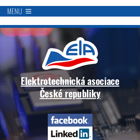
MENU
O nás
Proč se stát členem?
Členská základna
Elektrotechnická asociace
Přímá podpora
České republiky
Aktivity
Elektrotechnická
Blockchain