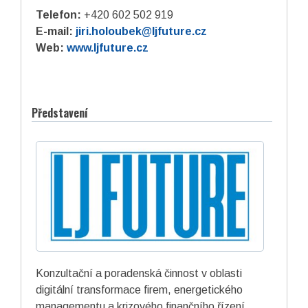
Telefon:
+420 602 502 919
E-mail:
jiri.holoubek@ljfuture.cz
Web:
www.ljfuture.cz
Představení
Konzultační a poradenská činnost v oblasti
digitální transformace firem, energetického
managementu a krizového finančního řízení.