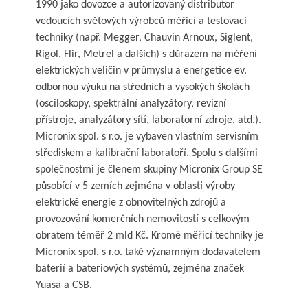
1990 jako dovozce a autorizovaný distributor
vedoucích světových výrobců měřicí a testovací
techniky (např. Megger, Chauvin Arnoux, Siglent,
Rigol, Flir, Metrel a dalších) s důrazem na měření
elektrických veličin v průmyslu a energetice ev.
odbornou výuku na středních a vysokých školách
(osciloskopy, spektrální analyzátory, revizní
přístroje, analyzátory sítí, laboratorní zdroje, atd.).
Micronix spol. s r.o. je vybaven vlastním servisním
střediskem a kalibrační laboratoří. Spolu s dalšími
společnostmi je členem skupiny Micronix Group SE
působící v 5 zemích zejména v oblasti výroby
elektrické energie z obnovitelných zdrojů a
provozování komerčních nemovitostí s celkovým
obratem téměř 2 mld Kč. Kromě měřicí techniky je
Micronix spol. s r.o. také významným dodavatelem
baterií a bateriových systémů, zejména značek
Yuasa a CSB.