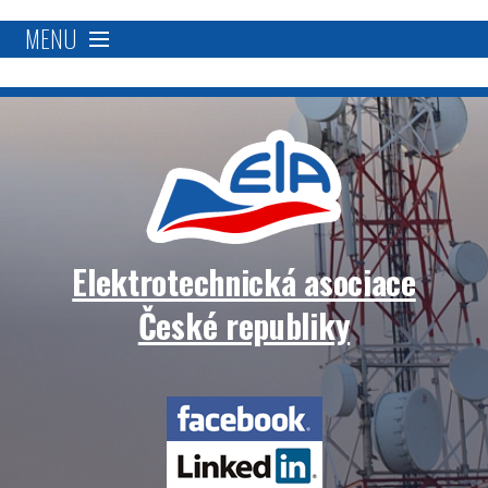
MENU
O nás
Proč se stát členem?
Členská základna
Elektrotechnická asociace
Přímá podpora
České republiky
Aktivity
Elektrotechnická
Blockchain