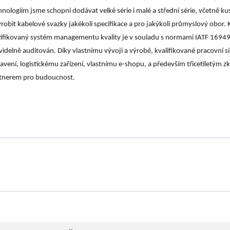
hnologiím jsme schopni dodávat velké série i malé a střední série, včetně
yrobit kabelové svazky jakékoli specifikace a pro jakýkoli průmyslový obor.
tifikovaný systém managementu kvality je v souladu s normami IATF 16949
videlně auditován. Díky vlastnímu vývoji a výrobě, kvalifikované pracovní s
avení, logistickému zařízení, vlastnímu e-shopu, a především třicetilet
tnerem pro budoucnost.