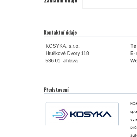
Základní údaje
Kontaktní údaje
KOSYKA, s.r.o.
Te
Hruškové Dvory 118
E-
586 01 Jihlava
We
Představení
KOS
spo
výr
prů
asociace České republiky
aut