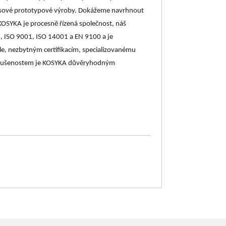
 kusové prototypové výroby. Dokážeme navrhnout
 KOSYKA je procesně řízená společnost, náš
, ISO 9001, ISO 14001 a EN 9100 a je
íle, nezbytným certifikacím, specializovanému
ým zkušenostem je KOSYKA důvěryhodným