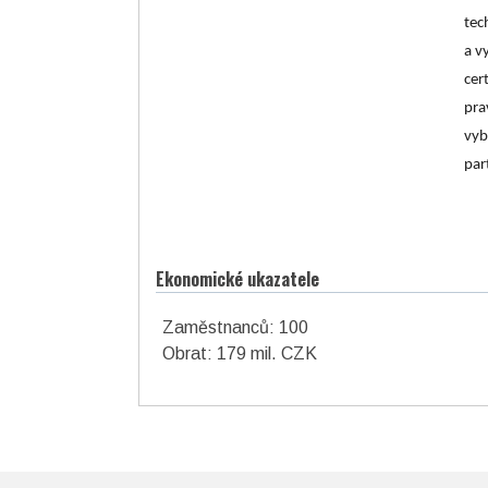
tec
a v
cer
pra
vyb
par
Ekonomické ukazatele
Zaměstnanců: 100
Obrat: 179 mil. CZK