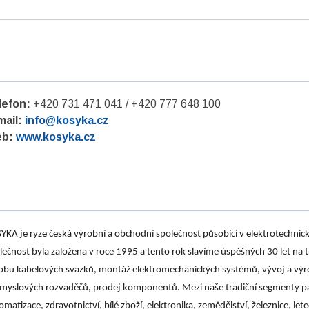
lefon:
+420 731 471 041 / +420 777 648 100
mail:
info@kosyka.cz
b:
www.kosyka.cz
YKA je ryze česká výrobní a obchodní společnost působící v elektrotechni
lečnost byla založena v roce 1995 a tento rok slavíme úspěšných 30 let na 
obu kabelových svazků, montáž elektromechanických systémů, vývoj a výrob
myslových rozvaděčů, prodej komponentů. Mezi naše tradiční segmenty p
omatizace, zdravotnictví, bílé zboží, elektronika, zemědělství, železnice, l