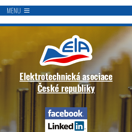
MENU
O nás
Proč se stát členem?
Členská základna
Elektrotechnická asociace
Přímá podpora
České republiky
Aktivity
Elektrotechnická
Blockchain