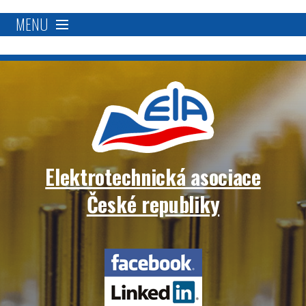
MENU
O nás
Proč se stát členem?
Členská základna
Elektrotechnická asociace
Přímá podpora
České republiky
Aktivity
Elektrotechnická
Blockchain