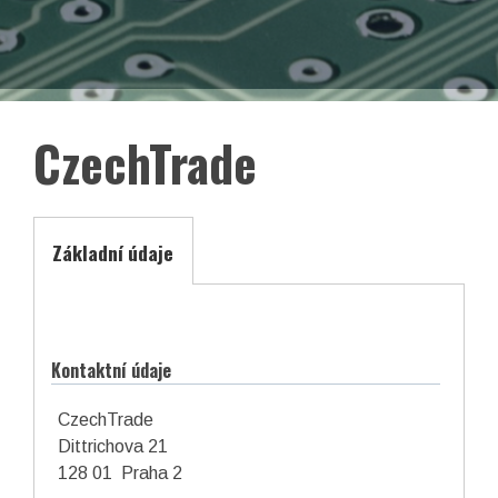
EN
Facebook
LinkedIn
CzechTrade
Základní údaje
Kontaktní údaje
CzechTrade
Dittrichova 21
asociace České republiky
128 01 Praha 2