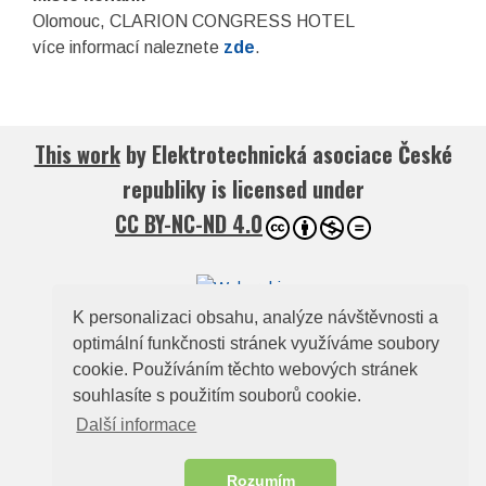
Olomouc, CLARION CONGRESS HOTEL
více informací naleznete
zde
.
This work
by
Elektrotechnická asociace České
republiky
is licensed under
CC BY-NC-ND 4.0
K personalizaci obsahu, analýze návštěvnosti a
© 2026
Elektrotechnická asociace České
optimální funkčnosti stránek využíváme soubory
cookie. Používáním těchto webových stránek
republiky
souhlasíte s použitím souborů cookie.
Zelený pruh 95/97, 140 00, Praha 4, e-mail:
Další informace
ela@electroindustry.cz
Web design a redakční systém -
ABRA Publisher
Rozumím