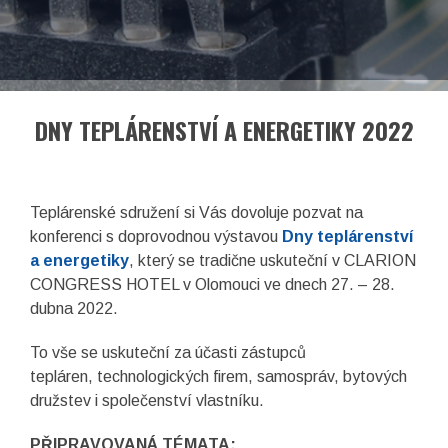
EN
Facebook
LinkedIn
DNY TEPLÁRENSTVÍ A ENERGETIKY 2022
Teplárenské sdružení si Vás dovoluje pozvat na
konferenci s doprovodnou výstavou
Dny teplárenství
a energetiky
, který se tradične uskuteční v CLARION
CONGRESS HOTEL v Olomouci ve dnech 27. – 28.
dubna 2022.
To vše se uskuteční za účasti zástupců
tepláren, technologických firem, samospráv, bytových
družstev i společenství vlastníku.
asociace České republiky
PŘIPRAVOVANÁ TÉMATA: