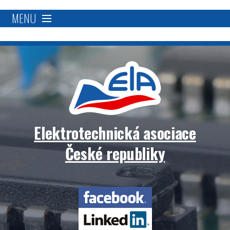
MENU
O nás
Proč se stát členem?
Členská základna
Elektrotechnická asociace
Přímá podpora
České republiky
Aktivity
Elektrotechnická
Blockchain