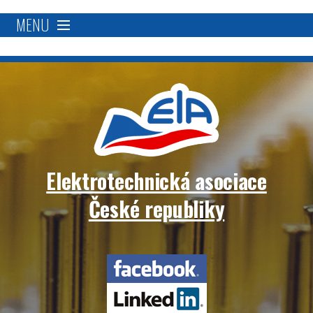
MENU
O nás
Proč se stát členem?
Členská základna
Elektrotechnická asociace
Přímá podpora
České republiky
Aktivity
Elektrotechnická
Blockchain