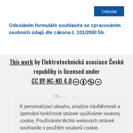
I
agree
with
terms
and
Odesláním formuláře souhlasíte se zpracováním
conditions
osobních údajů dle zákona č. 101/2000 Sb.
This work
by
Elektrotechnická asociace České
republiky
is licensed under
CC BY-NC-ND 4.0
K personalizaci obsahu, analýze návštěvnosti a
optimální funkčnosti stránek využíváme soubory
© 2026
Elektrotechnická asociace České
cookie. Používáním těchto webových stránek
republiky
souhlasíte s použitím souborů cookie.